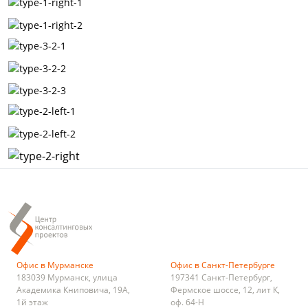
Офис в Мурманске
Офис в Санкт-Петербурге
183039
Мурманск
,
улица
197341
Санкт-Петербург
,
Академика Книповича, 19А,
Фермское шоссе, 12, лит К,
1й этаж
оф. 64-Н