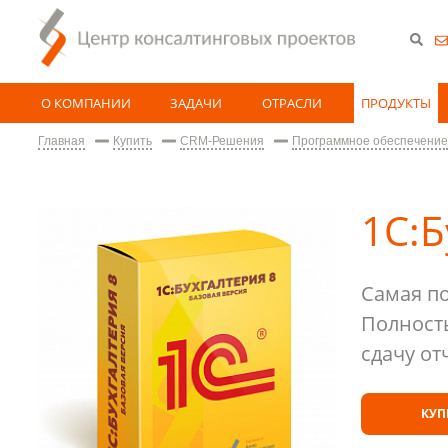
О КОМПАНИИ
ЗАДАЧИ
ОТРАСЛИ
ПРОДУКТЫ
Главная
Купить
CRM-Решения
Программное обеспечение
1С:Б
Самая по
Полность
сдачу от
КУП