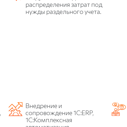
распределения затрат под
нужды раздельного учета.
Внедрение и
,
сопровождение 1С:ERP,
1С:Комплексная
автоматизация