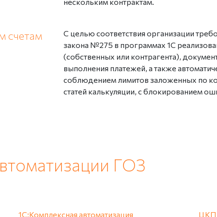
нескольким контрактам.
м счетам
С целью соответствия организации тре
закона №275 в программах 1С реализова
(собственных или контрагента), докумен
выполнения платежей, а также автоматич
соблюдением лимитов заложенных по кон
статей калькуляции, с блокированием о
автоматизации ГОЗ
1С:Комплексная автоматизация
ЦКП: