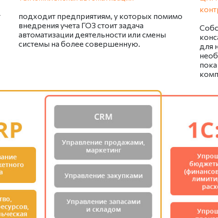
конт
т
подходит предприятиям, у которых помимо
внедрения учета ГОЗ стоит задача
Собс
автоматизации деятельности или смены
конс
системы на более совершенную.
для 
необ
пока
комп