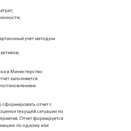
атрат;
женности;
партионный учет методом
активов.
вки в Министерство
тчет заполняется
 постановлением
 сформировать отчет с
оценки текущей ситуации по
приятия. Отчет формируется
рмацию по одному или