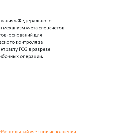
бованиям Федерального
н механизм учета спецсчетов
тов-оснований для
еского контроля за
тракту ГОЗ в разрезе
шибочных операций.
Раздельный учет при исполнении