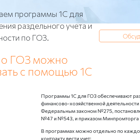
аем программы 1С для
ения раздельного учета и
Обсуд
ости по ГОЗ.
по ГОЗ можно
ать с помощью 1С
Программы 1С для ГОЗ обеспечивают раз
финансово-хозяйственной деятельности в
Федеральным законом №275, постановл
№47 и №543, и приказом Минпромторга
В программах можно отдельно по каждо
контракту вести учет: