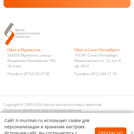
Офис в Мурманске
Офис в Санкт-Петербурге
183039
Мурманск
,
улица
197341
Санкт-Петербург
,
Академика Книповича, 19А,
Фермское шоссе, 12, лит К,
1й этаж
оф. 64-Н
Телефон
(8152) 69 27 00
Телефон
(812) 244 71 33
Copyright © 2009-2026 Центр консалтинговых проектов
Политика обработки персональных данных
Условия оплаты и возврата
Сайт it-murman.ru использует cookie для
Обратная связь
Карта сайта
Поиск
персонализации и хранения настроек.
Используя сайт, вы соглашаетесь с
ПРЕКРАСНО