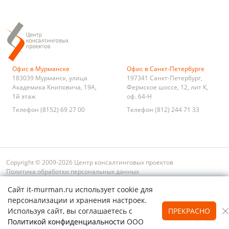
Офис в Мурманске
Офис в Санкт-Петербурге
183039
Мурманск
,
улица
197341
Санкт-Петербург
,
Академика Книповича, 19А,
Фермское шоссе, 12, лит К,
1й этаж
оф. 64-Н
Телефон
(8152) 69 27 00
Телефон
(812) 244 71 33
Copyright © 2009-2026 Центр консалтинговых проектов
Политика обработки персональных данных
Условия оплаты и возврата
Сайт it-murman.ru использует cookie для
Обратная связь
Карта сайта
Поиск
персонализации и хранения настроек.
Используя сайт, вы соглашаетесь с
ПРЕКРАСНО
Политикой конфиденциальности
ООО