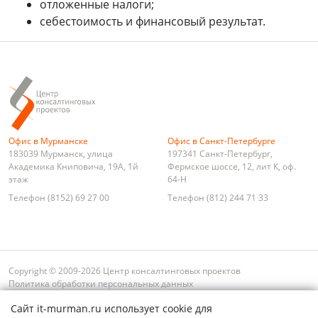
отложенные налоги;
себестоимость и финансовый результат.
Офис в Мурманске
Офис в Санкт-Петербурге
183039
Мурманск
,
улица
197341
Санкт-Петербург
,
Академика Книповича, 19А, 1й
Фермское шоссе, 12, лит К, оф.
этаж
64-Н
Телефон
(8152) 69 27 00
Телефон
(812) 244 71 33
Copyright © 2009-2026 Центр консалтинговых проектов
Политика обработки персональных данных
Условия оплаты и возврата
Сайт it-murman.ru использует cookie для
Обратная связь
Карта сайта
Поиск