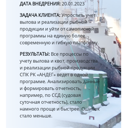
ДАТА ВНЕДРЕНИЯ:
20.01.2023
ЗАДАЧА КЛИЕНТА:
Упростить учет
вылова и реализации рыбной
продукции и уйти от самописной
программы на единую более
современную и гибкую платформу.
РЕЗУЛЬТАТЫ:
Все процессы по
учету вылова и квот, производства
и реализации рыбной продукции
СПК РК «АНДЕГ» ведет в одной
программе. Анализировать данные
и формировать отчетность,
например, по ССД (судовая
суточная отчетность), стало
намного проще и быстрее. Ошибок
стало меньше.