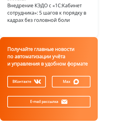
Внедрение КЭДО с «1С:Кабинет
сотрудника»: 5 шагов к порядку в
кадрах без головной боли
Получайте главные новости
по автоматизации учёта
и управления в удобном формате
ВКонтакте
Max
E-mail рассылка