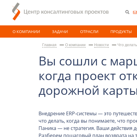
О КОМПАНИИ
ЗАДАЧИ
ОТРАСЛИ
ПРОДУКТЫ
Главная
О компании
Новости
Что делать
Вы сошли с марш
когда проект от
дорожной карт
Внедрение ERP-системы — это путешеств
что делать, когда вы понимаете, что про
Паника — не стратегия. Ваши действия
Разберем пошаговый план возврата на т