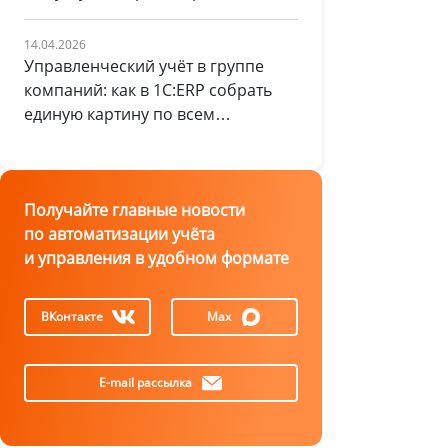
уникального оборудования
14.04.2026
Управленческий учёт в группе
компаний: как в 1С:ERP собрать
единую картину по всем
направлениям бизнеса
Получайте главные новости
по автоматизации учёта
и управления в удобном формате
ВКонтакте
Max
E-mail рассылка