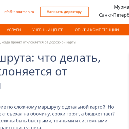
Мурма
info@it-murman.ru
Написать директору!
Санкт-Петер
УСЛУГИ
УЧЕБНЫЙ ЦЕНТР
ОПЫТ И КОМПЕТЕНЦИИ
, когда проект отклоняется от дорожной карты
рута: что делать,
клоняется от
ы
ие по сложному маршруту с детальной картой. Но
ект съехал на обочину, сроки горят, а бюджет тает?
 должны быть быстрыми, точными и системными.
раекторию успеха.