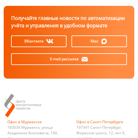
Получайте главные новости по автоматизации
учёта и управления в удобном формате
ВКонтакте
Max
E-mail рассылка
Офис в Мурманске
Офис в Санкт-Петербурге
183039
Мурманск
,
улица
197341
Санкт-Петербург
,
Академика Книповича, 19А,
Фермское шоссе, 12, лит К,